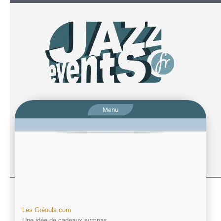
Menu
Les Gréouls.com
Une idée de cadeaux sympas