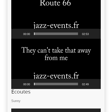
00:00
02:53
Lecteur
vidéo
00:00
02:49
Ecoutes
Sunny
Lecteur