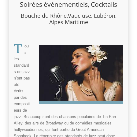
Soirées événementiels, Cocktails
Bouche du Rhône,Vaucluse, Lubéron,
Alpes Maritime
T
ou
s
les
standard
s de jazz
n’ont pas
été
écrits
par des
composit
eurs de
jazz
. Beaucoup sont des chansons populaires de Tin Pan
Alley, des airs de Broadway ou de comédies musicales
hollywoodiennes, qui font partie du Great American
Songbook. Le répertoire des standards de
jazz
peut donc