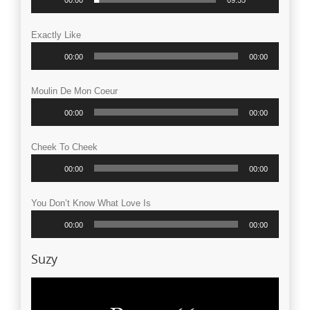
00:00
09:55
Exactly Like
Lecteur
00:00
00:00
audio
Moulin De Mon Coeur
Lecteur
00:00
00:00
audio
Cheek To Cheek
Lecteur
00:00
00:00
audio
You Don’t Know What Love Is
Lecteur
00:00
00:00
audio
Suzy
Lecteur
vidéo