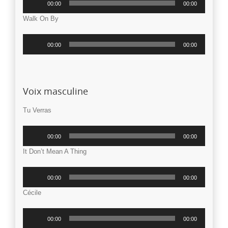
00:00
00:00
audio
Walk On By
Lecteur
00:00
00:00
audio
Voix masculine
Tu Verras
Lecteur
00:00
00:00
audio
It Don’t Mean A Thing
Lecteur
00:00
00:00
audio
Cécile
Lecteur
00:00
00:00
audio