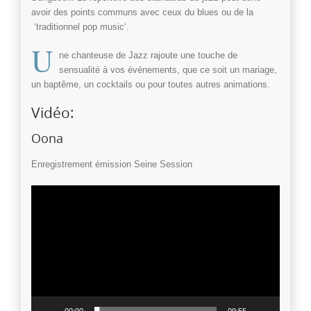
avoir des points communs avec ceux du
blues
ou de la
‘traditionnel
pop music
‘.
U
ne chanteuse de Jazz rajoute une touche de
sensualité à vos événements, que ce soit un
mariage
,
un
baptême
, un
cocktails
ou pour toutes autres
animations
.
Vidéo:
Oona
Enregistrement émission Seine Session
Lecteur
vidéo