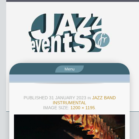
Menu
PUBLISHED
31 JANUARY 2023
JAZZ BAND
IN
INSTRUMENTAL
IMAGE SIZE:
1200 × 1195
.