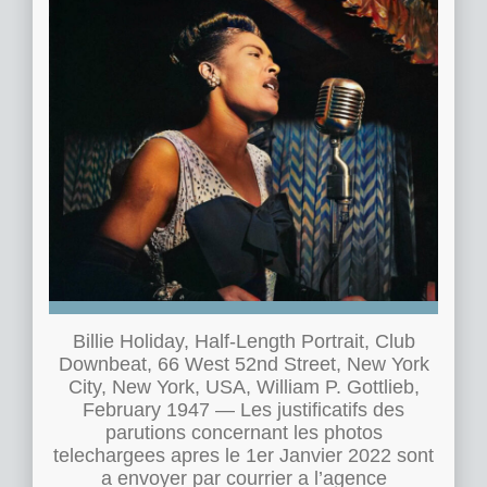
Billie Holiday, Half-Length Portrait, Club
Downbeat, 66 West 52nd Street, New York
City, New York, USA, William P. Gottlieb,
February 1947 — Les justificatifs des
parutions concernant les photos
telechargees apres le 1er Janvier 2022 sont
a envoyer par courrier a l’agence